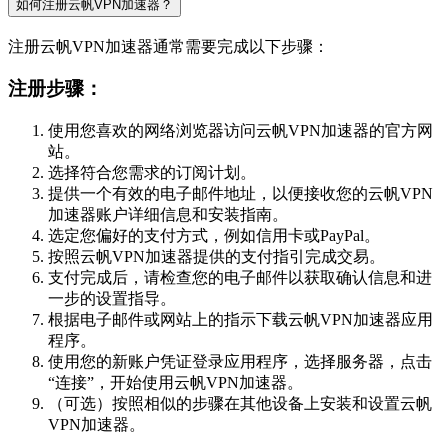
如何注册云帆VPN加速器？
注册云帆VPN加速器通常需要完成以下步骤：
注册步骤：
使用您喜欢的网络浏览器访问云帆VPN加速器的官方网
站。
选择符合您需求的订阅计划。
提供一个有效的电子邮件地址，以便接收您的云帆VPN
加速器账户详细信息和安装指南。
选定您偏好的支付方式，例如信用卡或PayPal。
按照云帆VPN加速器提供的支付指引完成交易。
支付完成后，请检查您的电子邮件以获取确认信息和进
一步的设置指导。
根据电子邮件或网站上的指示下载云帆VPN加速器应用
程序。
使用您的新账户凭证登录应用程序，选择服务器，点击
“连接”，开始使用云帆VPN加速器。
（可选）按照相似的步骤在其他设备上安装和设置云帆
VPN加速器。