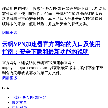
许多用户在网络上搜索“云帆VPN加速器破解版下载”，希望无
需付费即可使用该软件。然而，云帆VPN加速器的破解版通
常隐藏着严重的安全风险。本文将深入分析云帆VPN加速器
破解版的来源、使用风险，并提出安全的替代方案。
阅读更多
云帆VPN加速器官方网站的入口及使用
指南：安全下载和最新功能的说明
官方网站：建议访问云帆VPN加速器官网：
http://yunfanjiasu.com/zh-hans 以获取最新版本，确保不会下载
到含有病毒或被篡改的第三方文件。
阅读更多
Footer
下载云帆VPN加速器
博客文章
常见问题