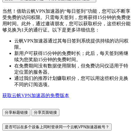
当然！借助云帆VPN加速器的“每日签到”功能，您可以不断享
受免费的访问权限。只需每天签到，您将获得15分钟的免费使
用时间。此外，通过邀请朋友，您可以获取积分，这些积分能
够兑换为1天的通行证。以下是更多详细信息：
云帆VPN加速器通过其每日签到系统提供持续的访问权
限。
新用户可获得15分钟的免费时长；此后，每天签到将继
续为您奖励15分钟的免费时间。
在免费期间没有数据使用限制，但免费访问仅适用于特
定位置的服务器。
通过我们的推荐计划赚取积分，您可以用这些积分兑换
不同的订阅选项。
获取云帆VPN加速器的免费版本
分享标题链接
分享页面链接
是否可以在多个设备上同时登录同一个云帆VPN加速器账号？