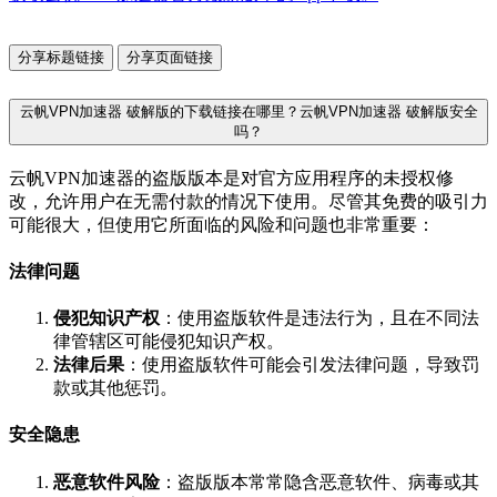
分享标题链接
分享页面链接
云帆VPN加速器 破解版的下载链接在哪里？云帆VPN加速器 破解版安全
吗？
云帆VPN加速器的盗版版本是对官方应用程序的未授权修
改，允许用户在无需付款的情况下使用。尽管其免费的吸引力
可能很大，但使用它所面临的风险和问题也非常重要：
法律问题
侵犯知识产权
：使用盗版软件是违法行为，且在不同法
律管辖区可能侵犯知识产权。
法律后果
：使用盗版软件可能会引发法律问题，导致罚
款或其他惩罚。
安全隐患
恶意软件风险
：盗版版本常常隐含恶意软件、病毒或其