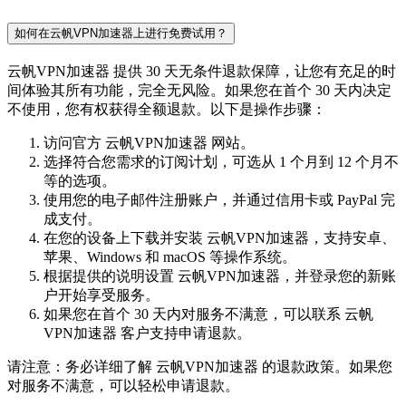
如何在云帆VPN加速器上进行免费试用？
云帆VPN加速器 提供 30 天无条件退款保障，让您有充足的时
间体验其所有功能，完全无风险。如果您在首个 30 天内决定
不使用，您有权获得全额退款。以下是操作步骤：
访问官方 云帆VPN加速器 网站。
选择符合您需求的订阅计划，可选从 1 个月到 12 个月不
等的选项。
使用您的电子邮件注册账户，并通过信用卡或 PayPal 完
成支付。
在您的设备上下载并安装 云帆VPN加速器，支持安卓、
苹果、Windows 和 macOS 等操作系统。
根据提供的说明设置 云帆VPN加速器，并登录您的新账
户开始享受服务。
如果您在首个 30 天内对服务不满意，可以联系 云帆
VPN加速器 客户支持申请退款。
请注意：务必详细了解 云帆VPN加速器 的退款政策。如果您
对服务不满意，可以轻松申请退款。