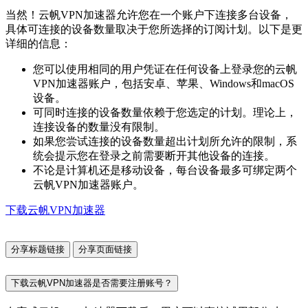
当然！云帆VPN加速器允许您在一个账户下连接多台设备，
具体可连接的设备数量取决于您所选择的订阅计划。以下是更
详细的信息：
您可以使用相同的用户凭证在任何设备上登录您的云帆
VPN加速器账户，包括安卓、苹果、Windows和macOS
设备。
可同时连接的设备数量依赖于您选定的计划。理论上，
连接设备的数量没有限制。
如果您尝试连接的设备数量超出计划所允许的限制，系
统会提示您在登录之前需要断开其他设备的连接。
不论是计算机还是移动设备，每台设备最多可绑定两个
云帆VPN加速器账户。
下载云帆VPN加速器
分享标题链接
分享页面链接
下载云帆VPN加速器是否需要注册账号？