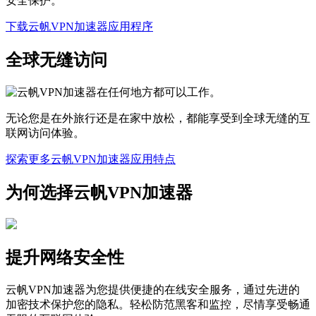
安全保护。
下载云帆VPN加速器应用程序
全球无缝访问
无论您是在外旅行还是在家中放松，都能享受到全球无缝的互
联网访问体验。
探索更多云帆VPN加速器应用特点
为何选择云帆VPN加速器
提升网络安全性
云帆VPN加速器为您提供便捷的在线安全服务，通过先进的
加密技术保护您的隐私。轻松防范黑客和监控，尽情享受畅通