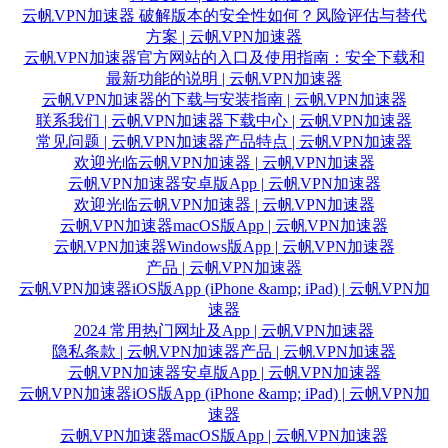
云帆VPN加速器 破解版本的安全性如何？风险评估与替代
方案 | 云帆VPN加速器
云帆VPN加速器官方网站的入口及使用指南：安全下载和
最新功能的说明 | 云帆VPN加速器
云帆VPN加速器的下载与安装指南 | 云帆VPN加速器
联系我们 | 云帆VPN加速器
下载中心 | 云帆VPN加速器
常见问题 | 云帆VPN加速器
产品特点 | 云帆VPN加速器
欢迎光临云帆VPN加速器 | 云帆VPN加速器
云帆VPN加速器安卓版App | 云帆VPN加速器
欢迎光临云帆VPN加速器 | 云帆VPN加速器
云帆VPN加速器macOS版App | 云帆VPN加速器
云帆VPN加速器Windows版App | 云帆VPN加速器
产品 | 云帆VPN加速器
云帆VPN加速器iOS版App (iPhone &amp; iPad) | 云帆VPN加
速器
2024 常用热门网址及App | 云帆VPN加速器
隐私条款 | 云帆VPN加速器
产品 | 云帆VPN加速器
云帆VPN加速器安卓版App | 云帆VPN加速器
云帆VPN加速器iOS版App (iPhone &amp; iPad) | 云帆VPN加
速器
云帆VPN加速器macOS版App | 云帆VPN加速器