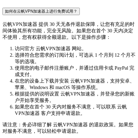
如何在云帆VPN加速器上进行免费试用？
云帆VPN加速器 提供 30 天无条件退款保障，让您有充足的时
间体验其所有功能，完全无风险。如果您在首个 30 天内决定
不使用，您有权获得全额退款。以下是操作步骤：
访问官方 云帆VPN加速器 网站。
选择符合您需求的订阅计划，可选从 1 个月到 12 个月不
等的选项。
使用您的电子邮件注册账户，并通过信用卡或 PayPal 完
成支付。
在您的设备上下载并安装 云帆VPN加速器，支持安卓、
苹果、Windows 和 macOS 等操作系统。
根据提供的说明设置 云帆VPN加速器，并登录您的新账
户开始享受服务。
如果您在首个 30 天内对服务不满意，可以联系 云帆
VPN加速器 客户支持申请退款。
请注意：务必详细了解 云帆VPN加速器 的退款政策。如果您
对服务不满意，可以轻松申请退款。