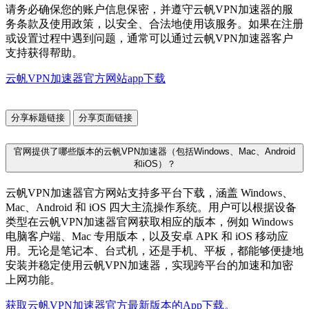
请务必确保您的账户信息保密，并遵守云帆VPN加速器的服
务条款及使用政策，以安全、合法地使用该服务。如果在注册
或设置过程中遇到问题，通常可以通过云帆VPN加速器客户
支持获得帮助。
云帆VPN加速器官方网站app下载
分享标题链接
分享页面链接
官网提供了哪些版本的云帆VPN加速器（包括Windows、Mac、Android
和iOS）？
云帆VPN加速器官方网站支持多平台下载，涵盖 Windows、
Mac、Android 和 iOS 四大主流操作系统。用户可以根据设备
类型在云帆VPN加速器官网获取相应的版本，例如 Windows
电脑客户端、Mac 专用版本，以及安卓 APK 和 iOS 移动应
用。无论是笔记本、台式机，还是手机、平板，都能够便捷地
安装并稳定使用云帆VPN加速器，实现跨平台的加速和加密
上网功能。
获取云帆VPN加速器官方最新版本的App下载。