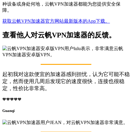
种设备或身处何地，云帆VPN加速器都能为您提供安全保
障。
获取云帆VPN加速器官方网站最新版本的App下载。
查看他人对云帆VPN加速器的反馈。
起初我对这款便宜的加速器感到担忧，认为它可能不稳
定，然而使用几周后发现它的速度很快，连接也很稳
定，性价比非常高。
🧡🧡🧡🧡🧡
Guanqi