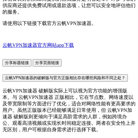
供应商还提供免费试用或退款选项，让您可以安全地评估他们
的服务。
请使用以下链接下载官方云帆VPN加速器。
云帆VPN加速器官方网站app下载
分享标题链接
分享页面链接
云帆VPN加速器的破解版与官方正版相比存在哪些风险和不同之处？
云帆VPN加速器 破解版实际上可以视为官方功能的增强版
本。与 云帆VPN加速器 正版相比，它在节点数、网络速度以
及带宽限制等方面进行了优化，适合对网络性能有更高要求的
用户。虽然正版版本已经能够满足日常使用，但 云帆VPN加
速器 破解版则更倾向于满足高阶需求的人群，例如跨境办
公、观看高清视频或实现长时间稳定连接。两者在安全性上并
无区别，用户可根据自身需求进行选择下载。