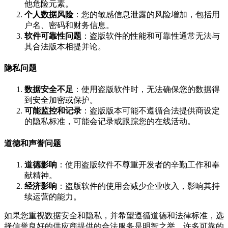
他危险元素。
个人数据风险
：您的敏感信息泄露的风险增加，包括用
户名、密码和财务信息。
软件可靠性问题
：盗版软件的性能和可靠性通常无法与
其合法版本相提并论。
隐私问题
数据安全不足
：使用盗版软件时，无法确保您的数据得
到安全加密或保护。
可能监控和记录
：盗版版本可能不遵循合法提供商设定
的隐私标准，可能会记录或跟踪您的在线活动。
道德和声誉问题
道德影响
：使用盗版软件不尊重开发者的辛勤工作和奉
献精神。
经济影响
：盗版软件的使用会减少企业收入，影响其持
续运营的能力。
如果您重视数据安全和隐私，并希望遵循道德和法律标准，选
择信誉良好的供应商提供的合法服务是明智之举。许多可靠的