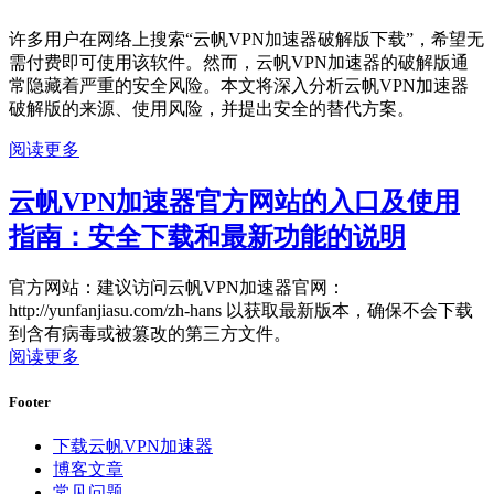
许多用户在网络上搜索“云帆VPN加速器破解版下载”，希望无
需付费即可使用该软件。然而，云帆VPN加速器的破解版通
常隐藏着严重的安全风险。本文将深入分析云帆VPN加速器
破解版的来源、使用风险，并提出安全的替代方案。
阅读更多
云帆VPN加速器官方网站的入口及使用
指南：安全下载和最新功能的说明
官方网站：建议访问云帆VPN加速器官网：
http://yunfanjiasu.com/zh-hans 以获取最新版本，确保不会下载
到含有病毒或被篡改的第三方文件。
阅读更多
Footer
下载云帆VPN加速器
博客文章
常见问题