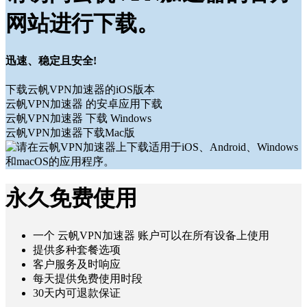
网站进行下载。
迅速、稳定且安全!
下载云帆VPN加速器的iOS版本
云帆VPN加速器 的安卓应用下载
云帆VPN加速器 下载 Windows
云帆VPN加速器下载Mac版
永久免费使用
一个 云帆VPN加速器 账户可以在所有设备上使用
提供多种套餐选项
客户服务及时响应
每天提供免费使用时段
30天内可退款保证